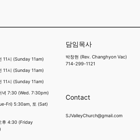
담임목사
박창현 (Rev. Changhyon Vac)
11시 (Sunday 11am)
714-299-1121
11시 (Sunday 11am)
11시 (Sunday 11am)
 7:30 (Wed. 7:30pm)
Contact
e-Fri) 5:30am, 토 (Sat)
SJValleyChurch@gmail.com
 4:30 (Friday
)