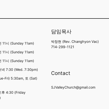
담임목사
박창현 (Rev. Changhyon Vac)
11시 (Sunday 11am)
714-299-1121
11시 (Sunday 11am)
11시 (Sunday 11am)
 7:30 (Wed. 7:30pm)
Contact
e-Fri) 5:30am, 토 (Sat)
SJValleyChurch@gmail.com
 4:30 (Friday
)