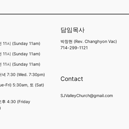
담임목사
박창현 (Rev. Changhyon Vac)
11시 (Sunday 11am)
714-299-1121
11시 (Sunday 11am)
11시 (Sunday 11am)
 7:30 (Wed. 7:30pm)
Contact
e-Fri) 5:30am, 토 (Sat)
SJValleyChurch@gmail.com
 4:30 (Friday
)