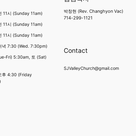
박창현 (Rev. Changhyon Vac)
11시 (Sunday 11am)
714-299-1121
11시 (Sunday 11am)
11시 (Sunday 11am)
 7:30 (Wed. 7:30pm)
Contact
e-Fri) 5:30am, 토 (Sat)
SJValleyChurch@gmail.com
 4:30 (Friday
)